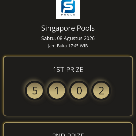
Singapore Pools
Sabtu, 08 Agustus 2026
Jam Buka 17:45 WIB
1ST PRIZE
5
1
0
2
2ND PRIZE