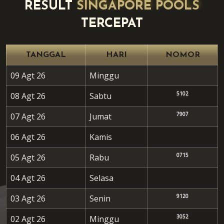
RESULT
SINGAPORE POOLS
TERCEPAT
TANGGAL
HARI
NOMOR
09 Agt 26
Minggu
5
1
0
2
08 Agt 26
Sabtu
7
9
0
7
07 Agt 26
Jumat
06 Agt 26
Kamis
0
7
1
5
05 Agt 26
Rabu
04 Agt 26
Selasa
9
1
2
0
03 Agt 26
Senin
3
0
5
2
02 Agt 26
Minggu