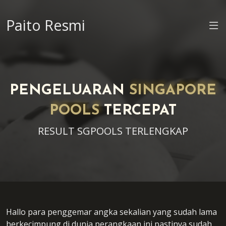
Paito Resmi
PENGELUARAN
SINGAPORE
POOLS
TERCEPAT
RESULT SGPOOLS TERLENGKAP
Hallo para penggemar angka sekalian yang sudah lama
berkecimpung di dunia perangkaan ini pastinya sudah