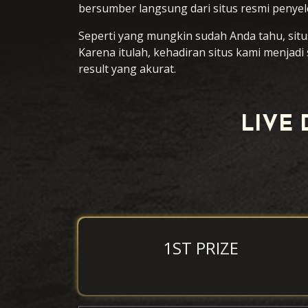
bersumber langsung dari situs resmi penyel
Seperti yang mungkin sudah Anda tahu, situ
Karena itulah, kehadiran situs kami menja
result yang akurat.
LIVE
1ST PRIZE