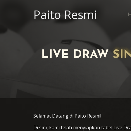
Paito Resmi
LIVE DRAW
SI
Selamat Datang di Paito Resmi!
Di sini, kami telah menyiapkan tabel Live D