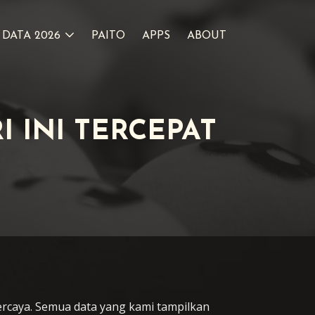
DATA 2026
PAITO
APPS
ABOUT
I INI TERCEPAT
percaya. Semua data yang kami tampilkan